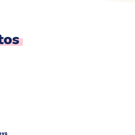
tos
oys