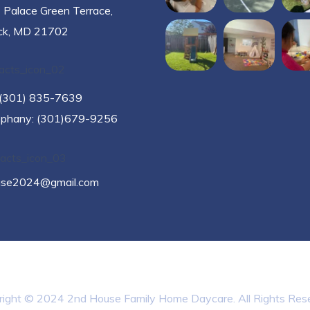
 Palace Green Terrace,
ick, MD 21702
: (301) 835-7639
ephany: (301)679-9256
se2024@gmail.com
ight © 2024 2nd House Family Home Daycare. All Rights Res