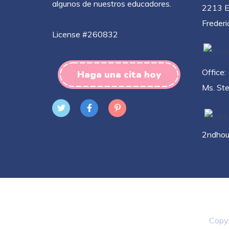
algunos de nuestros educadores.
2213 E
Freder
License #260832
Office
Haga una cita hoy
Ms. St
2ndhou
Copyr