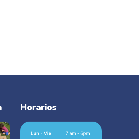
a
Horarios
Lun - Vie
7 am - 6pm